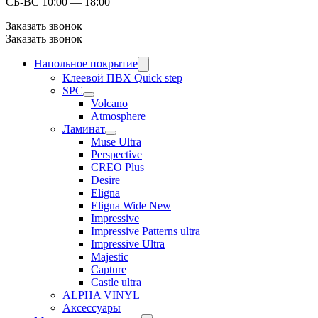
СБ-ВС 10:00 — 18:00
Заказать звонок
Заказать звонок
Напольное покрытие
Клеевой ПВХ Quick step
SPC
Volcano
Atmosphere
Ламинат
Muse Ultra
Perspective
CREO Plus
Desire
Eligna
Eligna Wide New
Impressive
Impressive Patterns ultra
Impressive Ultra
Majestic
Capture
Castle ultra
ALPHA VINYL
Аксессуары