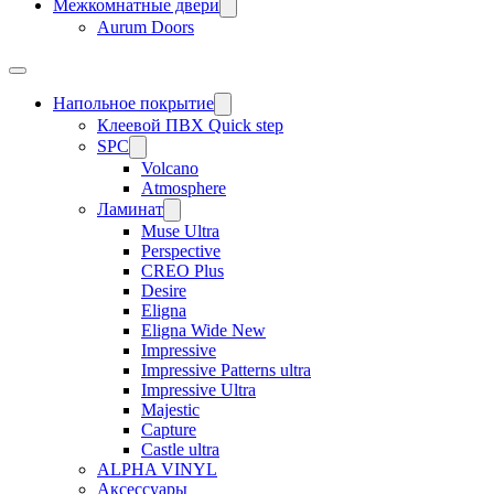
Межкомнатные двери
Aurum Doors
Напольное покрытие
Клеевой ПВХ Quick step
SPC
Volcano
Atmosphere
Ламинат
Muse Ultra
Perspective
CREO Plus
Desire
Eligna
Eligna Wide New
Impressive
Impressive Patterns ultra
Impressive Ultra
Majestic
Capture
Castle ultra
ALPHA VINYL
Аксессуары