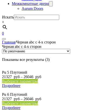
Межкомнатные двери
Aurum Doors
Искать
×
0
Главная
/
Черная abc с 4-х сторон
Черная abc с 4-х сторон
Показаны все результаты (3)
Pu 5 Плутоний
Диапазон
21327
руб
–
26046
руб
Этот
цен:
Выберите параметры
товар
21327
Подробнее
имеет
руб
несколько
–
Pu 6 Плутоний
вариаций.
26046
Диапазон
21327
руб
–
26046
руб
Опции
Этот
руб
цен:
Выберите параметры
можно
товар
21327
Подробнее