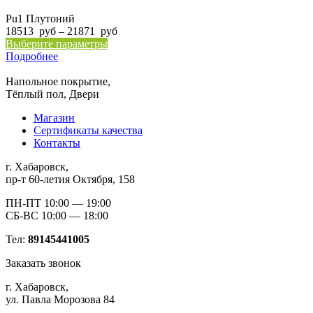
выбрать
имеет
руб
на
несколько
–
Pu1 Плутоний
странице
вариаций.
26046
Диапазон
18513
руб
–
21871
руб
товара.
Опции
Этот
руб
цен:
Выберите параметры
можно
товар
18513
Подробнее
выбрать
имеет
руб
на
несколько
–
Напольное покрытие,
странице
вариаций.
21871
Тёплый пол, Двери
товара.
Опции
руб
Магазин
можно
Сертификаты качества
выбрать
Контакты
на
странице
г. Хабаровск,
товара.
пр-т 60-летия Октября, 158
ПН-ПТ 10:00 — 19:00
СБ-ВС 10:00 — 18:00
Тел:
89145441005
Заказать звонок
г. Хабаровск,
ул. Павла Морозова 84