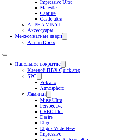
Impressive Ultra
Majestic
Capture
Castle ultra
ALPHA VINYL
Аксессуары
Межкомнатные двери
Aurum Doors
Напольное покрытие
Клеевой ПВХ Quick step
SPC
Volcano
Atmosphere
Ламинат
Muse Ultra
Perspective
CREO Plus
Desire
Eligna
Eligna Wide New
Impressive
Impressive Patterns ultra