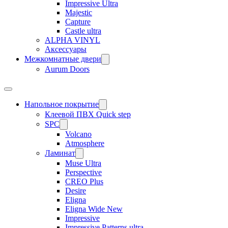
Impressive Ultra
Majestic
Capture
Castle ultra
ALPHA VINYL
Аксессуары
Межкомнатные двери
Aurum Doors
Напольное покрытие
Клеевой ПВХ Quick step
SPC
Volcano
Atmosphere
Ламинат
Muse Ultra
Perspective
CREO Plus
Desire
Eligna
Eligna Wide New
Impressive
Impressive Patterns ultra