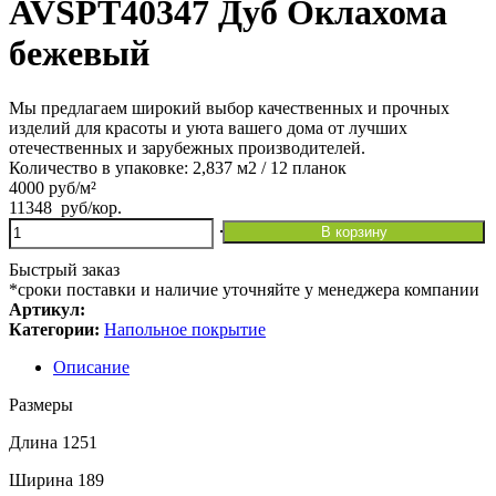
AVSPT40347 Дуб Оклахома
бежевый
Мы предлагаем широкий выбор качественных и прочных
изделий для красоты и уюта вашего дома от лучших
отечественных и зарубежных производителей.
Количество в упаковке: 2,837 м2 / 12 планок
4000 руб/м²
11348
руб
/кор.
Количество
В корзину
товара
Виниловая
Быстрый заказ
плитка
*сроки поставки и наличие уточняйте у менеджера компании
Quick
Артикул:
Step
Категории:
Напольное покрытие
Alpha
Vinyl
Описание
Blos
Размеры
Base
AVSPT40347
Длина 1251
Дуб
Оклахома
Ширина 189
бежевый