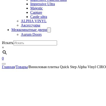
Impressive Ultra
Majestic
Capture
Castle ultra
ALPHA VINYL
Аксессуары
Межкомнатные двери
Aurum Doors
Искать
×
0
Главная
/
Товары
/
Виниловая плитка Quick Step Alpha Vinyl C