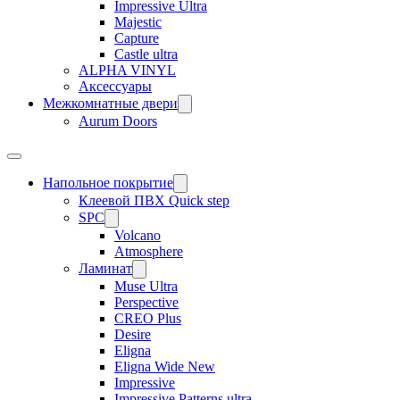
Impressive Ultra
Majestic
Capture
Castle ultra
ALPHA VINYL
Аксессуары
Межкомнатные двери
Aurum Doors
Напольное покрытие
Клеевой ПВХ Quick step
SPC
Volcano
Atmosphere
Ламинат
Muse Ultra
Perspective
CREO Plus
Desire
Eligna
Eligna Wide New
Impressive
Impressive Patterns ultra