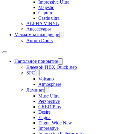
Impressive Ultra
Majestic
Capture
Castle ultra
ALPHA VINYL
Аксессуары
Межкомнатные двери
Aurum Doors
Напольное покрытие
Клеевой ПВХ Quick step
SPC
Volcano
Atmosphere
Ламинат
Muse Ultra
Perspective
CREO Plus
Desire
Eligna
Eligna Wide New
Impressive
Impressive Patterns ultra