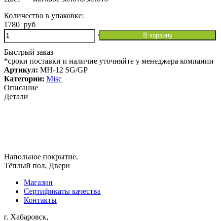
Количество в упаковке:
1780
руб
Количество
В корзину
товара
Дверная
Быстрый заказ
ручка
*сроки поставки и наличие уточняйте у менеджера компании
MH-
Артикул:
MH-12 SG/GP
12
Категории:
Misc
SG/GP
Описание
Детали
Напольное покрытие,
Тёплый пол, Двери
Магазин
Сертификаты качества
Контакты
г. Хабаровск,