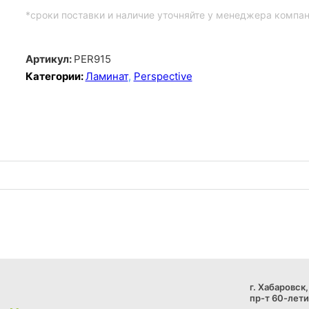
*сроки поставки и наличие уточняйте у менеджера компа
Артикул:
PER915
Категории:
Ламинат
,
Perspective
г. Хабаровск,
пр-т 60-лети