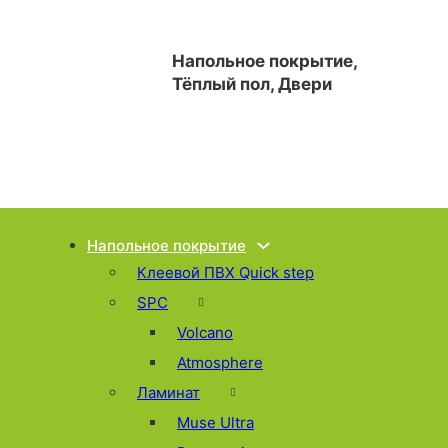
Напольное покрытие,
Тёплый пол, Двери
Напольное покрытие
Клеевой ПВХ Quick step
SPC
Volcano
Atmosphere
Ламинат
Muse Ultra