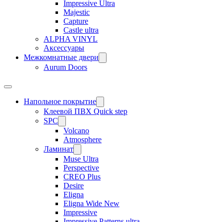
Impressive Ultra
Majestic
Capture
Castle ultra
ALPHA VINYL
Аксессуары
Межкомнатные двери
Aurum Doors
Напольное покрытие
Клеевой ПВХ Quick step
SPC
Volcano
Atmosphere
Ламинат
Muse Ultra
Perspective
CREO Plus
Desire
Eligna
Eligna Wide New
Impressive
Impressive Patterns ultra