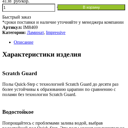
4138
руб
/кор.
Количество
В корзину
товара
Ламинат
Быстрый заказ
Quick
*сроки поставки и наличие уточняйте у менеджера компании
Step
Артикул:
IM8469
Impressive
Категории:
Ламинат
,
Impressive
Ultra
IM
Описание
8469
Дуб
Характеристики изделия
гранитный
(1,835
м2)
Scratch Guard
Полы Quick-Step с технологией Scratch Guard до десяти раз
более устойчивы к образованию царапин по сравнению с
полами без технологии Scratch Guard.
Водостойкое
Попрощайтесь с проблемами залива водой, выбрав