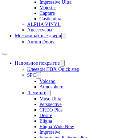
Impressive Ultra
Majestic
Capture
Castle ultra
ALPHA VINYL
Аксессуары
Межкомнатные двери
Aurum Doors
Напольное покрытие
Клеевой ПВХ Quick step
SPC
Volcano
Atmosphere
Ламинат
Muse Ultra
Perspective
CREO Plus
Desire
Eligna
Eligna Wide New
Impressive
Impressive Patterns ultra