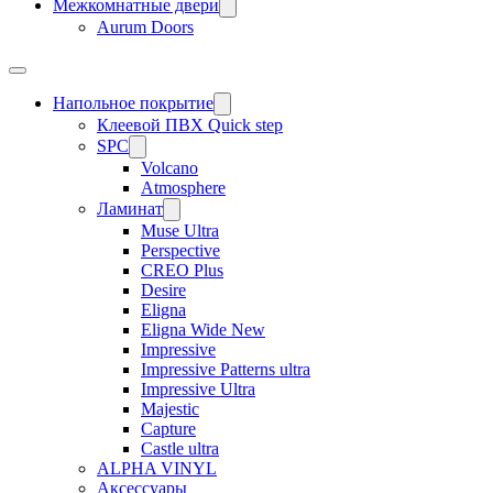
Межкомнатные двери
Aurum Doors
Напольное покрытие
Клеевой ПВХ Quick step
SPC
Volcano
Atmosphere
Ламинат
Muse Ultra
Perspective
CREO Plus
Desire
Eligna
Eligna Wide New
Impressive
Impressive Patterns ultra
Impressive Ultra
Majestic
Capture
Castle ultra
ALPHA VINYL
Аксессуары