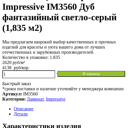
Impressive IM3560 Дуб
фантазийный светло-серый
(1,835 м2)
Мы предлагаем широкий выбор качественных и прочных
изделий для красоты и уюта вашего дома от лучших
отечественных и зарубежных производителей.
Количество в упаковке: 1.835
2620 руб/м²
4138
руб
/кор.
Количество
В корзину
товара
Ламинат
Быстрый заказ
Quick-
*сроки поставки и наличие уточняйте у менеджера компании
Step
Артикул:
IM3560
Impressive
Категории:
Ламинат
,
Impressive
IM3560
Дуб
Описание
фантазийный
Детали
светло-
серый
Характеристики изделия