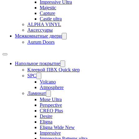
Impressive Ultra
Majestic
Capture
Castle ultra
ALPHA VINYL
Аксессуары
Межкомнатные двери
Aurum Doors
Напольное покрытие
Клеевой ПВХ Quick step
SPC
Volcano
Atmosphere
Ламинат
Muse Ultra
Perspective
CREO Plus
Desire
Eligna
Eligna Wide New
Impressive
Impressive Patterns ultra