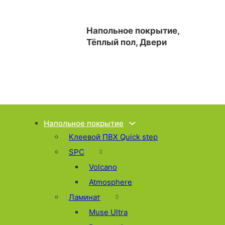
Напольное покрытие,
Тёплый пол, Двери
Напольное покрытие
Клеевой ПВХ Quick step
SPC
Volcano
Atmosphere
Ламинат
Muse Ultra