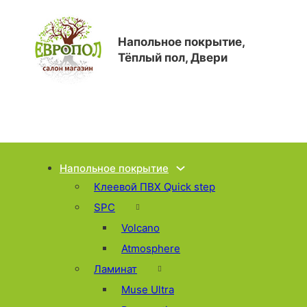
Напольное покрытие,
Тёплый пол, Двери
Напольное покрытие
Клеевой ПВХ Quick step
SPC
Volcano
Atmosphere
Ламинат
Muse Ultra