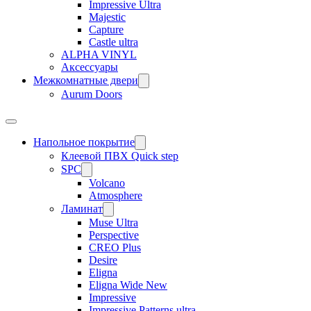
Impressive Ultra
Majestic
Capture
Castle ultra
ALPHA VINYL
Аксессуары
Межкомнатные двери
Aurum Doors
Напольное покрытие
Клеевой ПВХ Quick step
SPC
Volcano
Atmosphere
Ламинат
Muse Ultra
Perspective
CREO Plus
Desire
Eligna
Eligna Wide New
Impressive
Impressive Patterns ultra