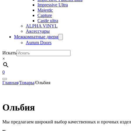
Impressive Ultra
Majestic
Capture
Castle ultra
ALPHA VINYL
Аксессуары
Межкомнатные двери
Aurum Doors
Искать
×
0
Главная
/
Товары
/
Ольбия
Ольбия
Мы предлагаем широкий выбор качественных и прочных издели