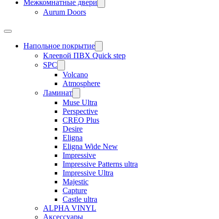
Межкомнатные двери
Aurum Doors
Напольное покрытие
Клеевой ПВХ Quick step
SPC
Volcano
Atmosphere
Ламинат
Muse Ultra
Perspective
CREO Plus
Desire
Eligna
Eligna Wide New
Impressive
Impressive Patterns ultra
Impressive Ultra
Majestic
Capture
Castle ultra
ALPHA VINYL
Аксессуары