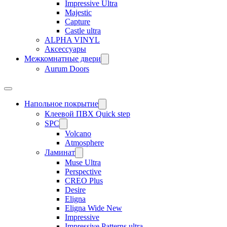
Impressive Ultra
Majestic
Capture
Castle ultra
ALPHA VINYL
Аксессуары
Межкомнатные двери
Aurum Doors
Напольное покрытие
Клеевой ПВХ Quick step
SPC
Volcano
Atmosphere
Ламинат
Muse Ultra
Perspective
CREO Plus
Desire
Eligna
Eligna Wide New
Impressive
Impressive Patterns ultra