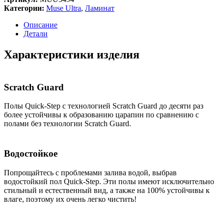
MUSE
Категории:
Muse Ultra
,
Ламинат
ULTRA
MUU
Описание
5494
Детали
Цветочный
бетон
Характеристики изделия
(1.426)
Scratch Guard
Полы Quick-Step с технологией Scratch Guard до десяти раз
более устойчивы к образованию царапин по сравнению с
полами без технологии Scratch Guard.
Водостойкое
Попрощайтесь с проблемами залива водой, выбрав
водостойкий пол Quick-Step. Эти полы имеют исключительно
стильный и естественный вид, а также на 100% устойчивы к
влаге, поэтому их очень легко чистить!