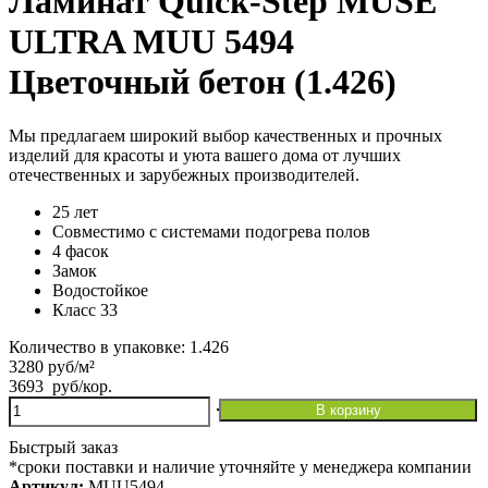
Ламинат Quick-Step MUSE
ULTRA MUU 5494
Цветочный бетон (1.426)
Мы предлагаем широкий выбор качественных и прочных
изделий для красоты и уюта вашего дома от лучших
отечественных и зарубежных производителей.
25 лет
Совместимо с системами подогрева полов
4 фасок
Замок
Водостойкое
Класс 33
Количество в упаковке: 1.426
3280 руб/м²
3693
руб
/кор.
Количество
В корзину
товара
Ламинат
Быстрый заказ
Quick-
*сроки поставки и наличие уточняйте у менеджера компании
Step
Артикул:
MUU5494