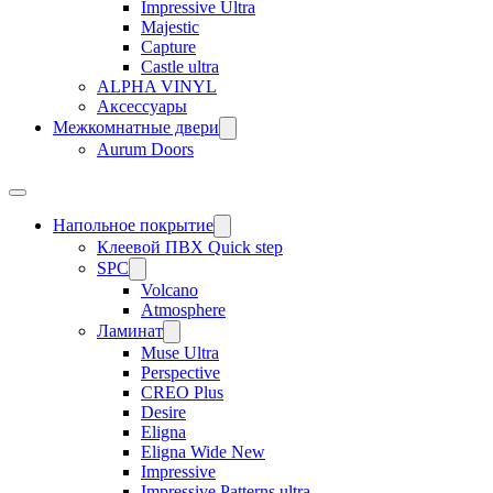
Impressive Ultra
Majestic
Capture
Castle ultra
ALPHA VINYL
Аксессуары
Межкомнатные двери
Aurum Doors
Напольное покрытие
Клеевой ПВХ Quick step
SPC
Volcano
Atmosphere
Ламинат
Muse Ultra
Perspective
CREO Plus
Desire
Eligna
Eligna Wide New
Impressive
Impressive Patterns ultra