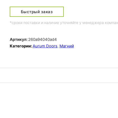
Быстрый заказ
*сроки поставки и наличие уточняйте у менеджера компа
Артикул:
260a94040ad4
Категории:
Aurum Doors
,
Магний