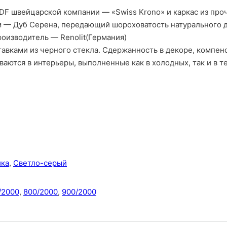
F швейцарской компании — «Swiss Krono» и каркас из проч
 — Дуб Серена, передающий шороховатость натурального д
оизводитель — Renolit(Германия)
тавками из черного стекла. Сдержанность в декоре, компен
аются в интерьеры, выполненные как в холодных, так и в т
ика
,
Светло-серый
/2000
,
800/2000
,
900/2000