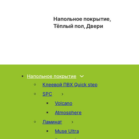
Напольное покрытие,
Тёплый пол, Двери
Напольное покрытие
Клеевой ПВХ Quick step
SPC
Volcano
Atmosphere
Ламинат
Muse Ultra