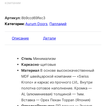
компании
Артикул:
8b9ccd69fec3
Категории:
Aurum Doors
,
Палладий
Описание
Детали
Стиль
Минимализм
Каркасно
-щитовые
Материал
В основе высококачественный
MDF швейцарской компании — «Swiss
Krono» и каркас из прочного LVL. Внутри
полотна сотовое наполнение. Кромка —
AL (алюминиевая) толщиной — 1мм.
Вставка — Орех Пекан Toppan (Япония)
ОтделкаПокрытие
ПП пленка — Эмалит,