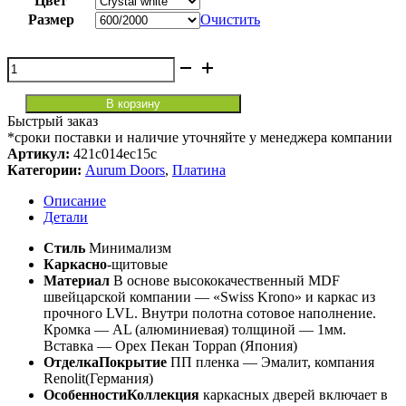
Цвет
Размер
Очистить
Количество
товара
Pt
В корзину
5
Быстрый заказ
Платина
*сроки поставки и наличие уточняйте у менеджера компании
Артикул:
421c014ec15c
Категории:
Aurum Doors
,
Платина
Описание
Детали
Стиль
Минимализм
Каркасно
-щитовые
Материал
В основе высококачественный MDF
швейцарской компании — «Swiss Krono» и каркас из
прочного LVL. Внутри полотна сотовое наполнение.
Кромка — AL (алюминиевая) толщиной — 1мм.
Вставка — Орех Пекан Toppan (Япония)
ОтделкаПокрытие
ПП пленка — Эмалит, компания
Renolit(Германия)
ОсобенностиКоллекция
каркасных дверей включает в