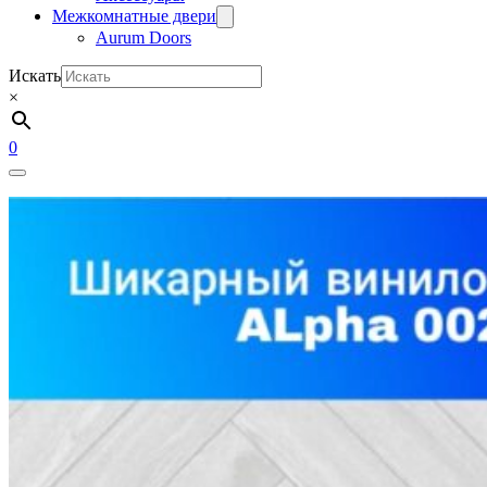
Межкомнатные двери
Aurum Doors
Искать
×
0