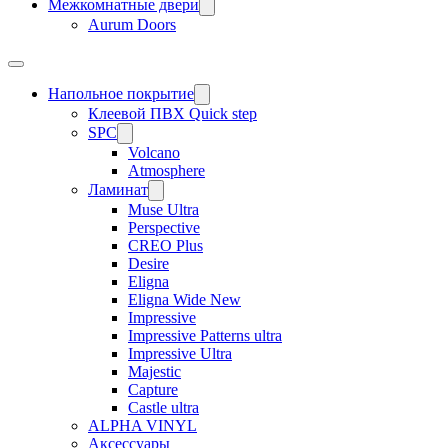
Межкомнатные двери
Aurum Doors
Напольное покрытие
Клеевой ПВХ Quick step
SPC
Volcano
Atmosphere
Ламинат
Muse Ultra
Perspective
CREO Plus
Desire
Eligna
Eligna Wide New
Impressive
Impressive Patterns ultra
Impressive Ultra
Majestic
Capture
Castle ultra
ALPHA VINYL
Аксессуары