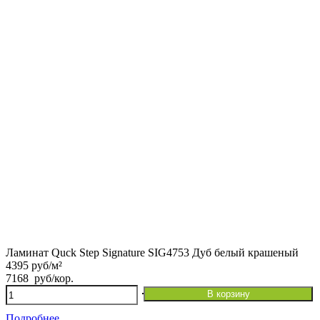
Ламинат Quck Step Signature SIG4753 Дуб белый крашеный
4395 руб/м²
7168
руб
/кор.
Количество
В корзину
товара
Ламинат
Подробнее