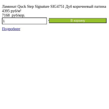
Ламинат Quck Step Signature SIG4751 Дуб коричневый патина
4395 руб/м²
7168
руб
/кор.
Количество
В корзину
товара
Ламинат
Подробнее
Quck
Step
Signature
SIG4751
Дуб
коричневый
патина