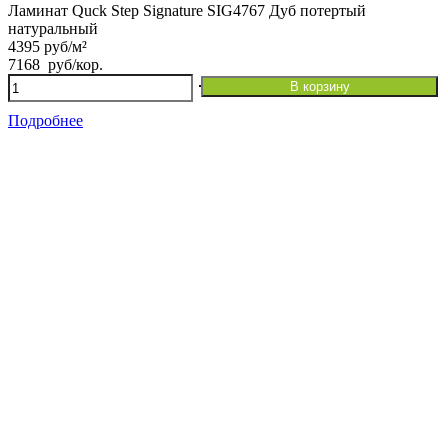
Ламинат Quck Step Signature SIG4767 Дуб потертый
натуральный
4395 руб/м²
7168
руб
/кор.
Количество
В корзину
товара
Ламинат
Подробнее
Quck
Step
Signature
SIG4767
Дуб
потертый
натуральный