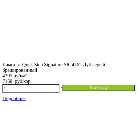
Ламинат Quck Step Signature SIG4765 Дуб серый
брашированный
4395 руб/м²
7168
руб
/кор.
Количество
В корзину
товара
Ламинат
Подробнее
Quck
Step
Signature
SIG4765
Дуб
серый
брашированный