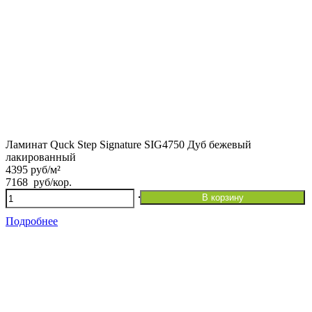
Ламинат Quck Step Signature SIG4750 Дуб бежевый
лакированный
4395 руб/м²
7168
руб
/кор.
Количество
В корзину
товара
Ламинат
Подробнее
Quck
Step
Signature
SIG4750
Дуб
бежевый
лакированный