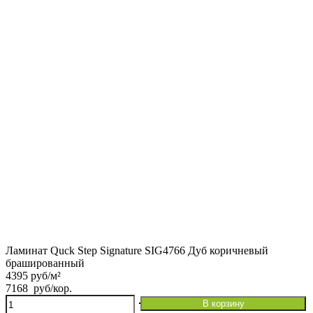
Ламинат Quck Step Signature SIG4766 Дуб коричневый
брашированный
4395 руб/м²
7168
руб
/кор.
Количество
В корзину
товара