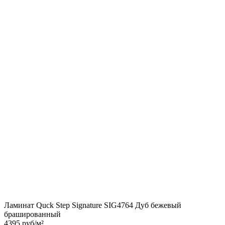
Ламинат Quck Step Signature SIG4764 Дуб бежевый
брашированный
4395 руб/м²