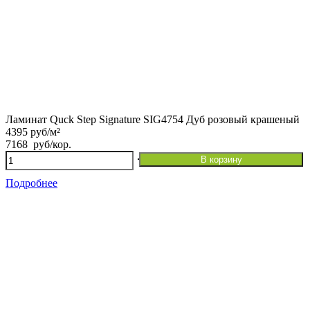
Ламинат Quck Step Signature SIG4754 Дуб розовый крашеный
4395 руб/м²
7168
руб
/кор.
Количество
В корзину
товара
Ламинат
Подробнее
Quck
Step
Signature
SIG4754
Дуб
розовый
крашеный