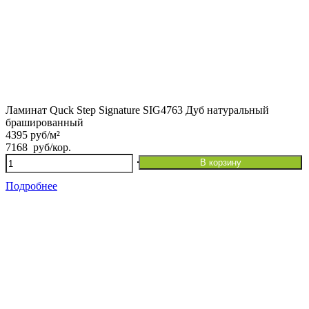
Ламинат Quck Step Signature SIG4763 Дуб натуральный
брашированный
4395 руб/м²
7168
руб
/кор.
Количество
В корзину
товара
Ламинат
Подробнее
Quck
Step
Signature
SIG4763
Дуб
натуральный
брашированный