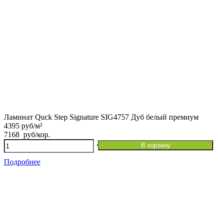
Ламинат Quck Step Signature SIG4757 Дуб белый премиум
4395 руб/м²
7168
руб
/кор.
Количество
В корзину
товара
Ламинат
Подробнее
Quck
Step
Signature
SIG4757
Дуб
белый