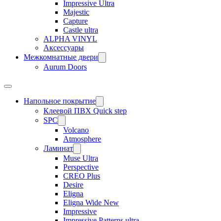
Impressive Ultra
Majestic
Capture
Castle ultra
ALPHA VINYL
Аксессуары
Межкомнатные двери
Aurum Doors
Напольное покрытие
Клеевой ПВХ Quick step
SPC
Volcano
Atmosphere
Ламинат
Muse Ultra
Perspective
CREO Plus
Desire
Eligna
Eligna Wide New
Impressive
Impressive Patterns ultra