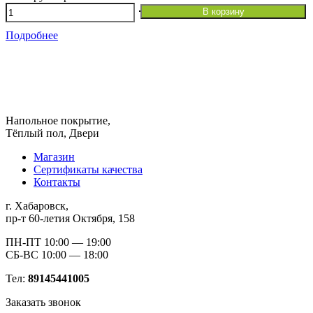
Количество
В корзину
товара
Ламинат
Подробнее
Quck
Step
Signature
SIG4748
Дуб
светлый
Напольное покрытие,
патина
Тёплый пол, Двери
Магазин
Сертификаты качества
Контакты
г. Хабаровск,
пр-т 60-летия Октября, 158
ПН-ПТ 10:00 — 19:00
СБ-ВС 10:00 — 18:00
Тел:
89145441005
Заказать звонок