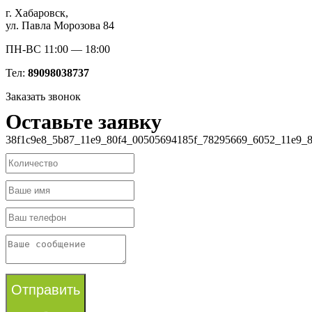
г. Хабаровск,
ул. Павла Морозова 84
ПН-ВС 11:00 — 18:00
Тел:
89098038737
Заказать звонок
Оставьте заявку
38f1c9e8_5b87_11e9_80f4_00505694185f_78295669_6052_11e9_8
Отправить