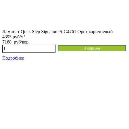
Ламинат Quck Step Signature SIG4761 Орех коричневый
4395 руб/м²
7168
руб
/кор.
Количество
В корзину
товара
Ламинат
Подробнее
Quck
Step
Signature
SIG4761
Орех
коричневый