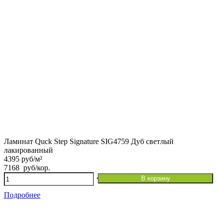
Ламинат Quck Step Signature SIG4759 Дуб светлый
лакированный
4395 руб/м²
7168
руб
/кор.
Количество
В корзину
товара
Ламинат
Подробнее
Quck
Step