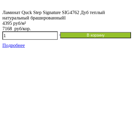
Ламинат Quck Step Signature SIG4762 Дуб теплый
натуральный брашированныйl
4395 руб/м²
7168
руб
/кор.
Количество
В корзину
товара
Ламинат
Подробнее
Quck
Step
Signature
SIG4762
Дуб
теплый
натуральный
брашированныйl