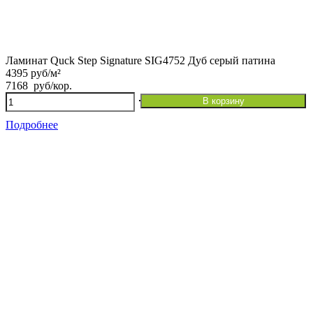
Ламинат Quck Step Signature SIG4752 Дуб серый патина
4395 руб/м²
7168
руб
/кор.
Количество
В корзину
товара
Ламинат
Подробнее
Quck
Step
Signature
SIG4752
Дуб
серый
патина