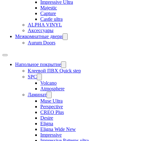
Impressive Ultra
Majestic
Capture
Castle ultra
ALPHA VINYL
Аксессуары
Межкомнатные двери
Aurum Doors
Напольное покрытие
Клеевой ПВХ Quick step
SPC
Volcano
Atmosphere
Ламинат
Muse Ultra
Perspective
CREO Plus
Desire
Eligna
Eligna Wide New
Impressive
Impressive Patterns ultra