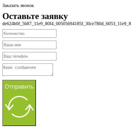
Заказать звонок
Оставьте заявку
de624b0f_5b87_11e9_80f4_00505694185f_30ce780d_6053_11e9_8
Отправить