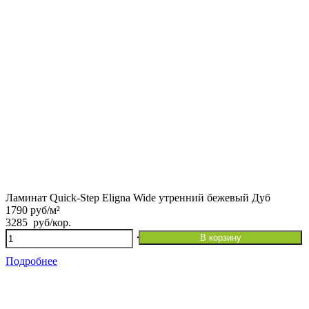
Ламинат Quick-Step Eligna Wide утренний бежевый Дуб
1790 руб/м²
3285
руб
/кор.
Количество
В корзину
товара
Ламинат Quick-
Подробнее
Step Eligna Wide
утренний бежевый Дуб