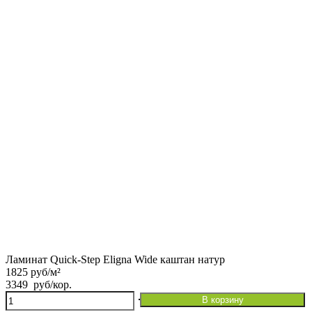
Ламинат Quick-Step Eligna Wide каштан натур
1825 руб/м²
3349
руб
/кор.
Количество
В корзину
товара