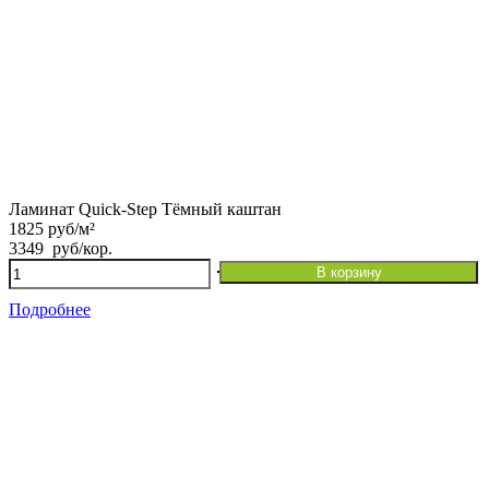
Ламинат Quick-Step Тёмный каштан
1825 руб/м²
3349
руб
/кор.
Количество
В корзину
товара
Ламинат Quick-
Подробнее
Step Тёмный каштан