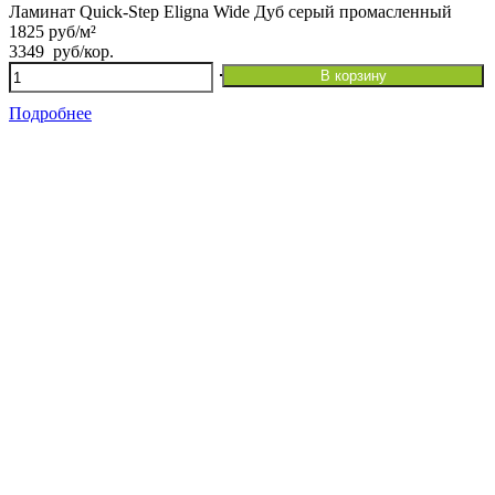
Ламинат Quick-Step Eligna Wide Дуб серый промасленный
1825 руб/м²
3349
руб
/кор.
Количество
В корзину
товара
Ламинат Quick-
Подробнее
Step Eligna Wide
Дуб
серый
промасленный