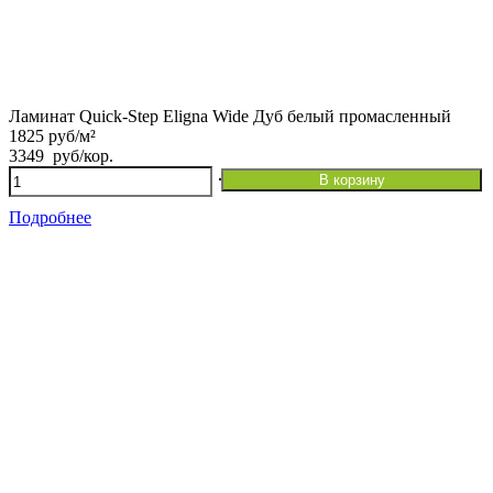
Ламинат Quick-Step Eligna Wide Дуб белый промасленный
1825 руб/м²
3349
руб
/кор.
Количество
В корзину
товара
Ламинат Quick-
Подробнее
Step Eligna Wide
Дуб белый промасленный