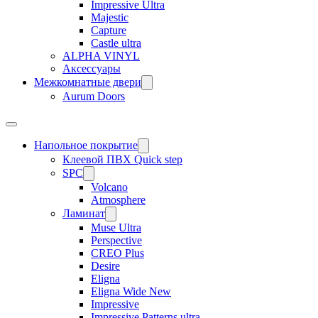
Impressive Ultra
Majestic
Capture
Castle ultra
ALPHA VINYL
Аксессуары
Межкомнатные двери
Aurum Doors
Напольное покрытие
Клеевой ПВХ Quick step
SPC
Volcano
Atmosphere
Ламинат
Muse Ultra
Perspective
CREO Plus
Desire
Eligna
Eligna Wide New
Impressive
Impressive Patterns ultra