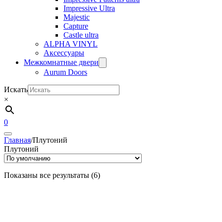
Impressive Ultra
Majestic
Capture
Castle ultra
ALPHA VINYL
Аксессуары
Межкомнатные двери
Aurum Doors
Искать
×
0
Главная
/
Плутоний
Плутоний
Показаны все результаты (6)