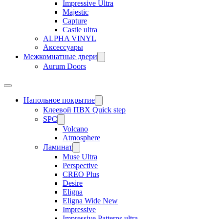
Impressive Ultra
Majestic
Capture
Castle ultra
ALPHA VINYL
Аксессуары
Межкомнатные двери
Aurum Doors
Напольное покрытие
Клеевой ПВХ Quick step
SPC
Volcano
Atmosphere
Ламинат
Muse Ultra
Perspective
CREO Plus
Desire
Eligna
Eligna Wide New
Impressive
Impressive Patterns ultra