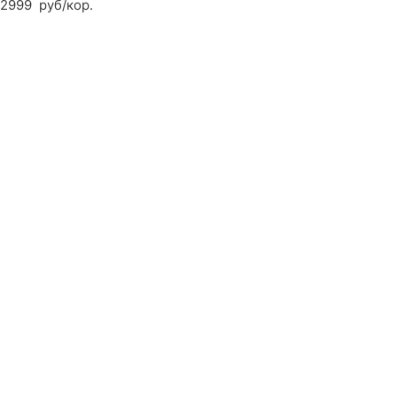
2999
руб
/кор.