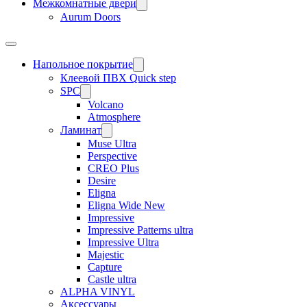
Межкомнатные двери
Aurum Doors
Напольное покрытие
Клеевой ПВХ Quick step
SPC
Volcano
Atmosphere
Ламинат
Muse Ultra
Perspective
CREO Plus
Desire
Eligna
Eligna Wide New
Impressive
Impressive Patterns ultra
Impressive Ultra
Majestic
Capture
Castle ultra
ALPHA VINYL
Аксессуары