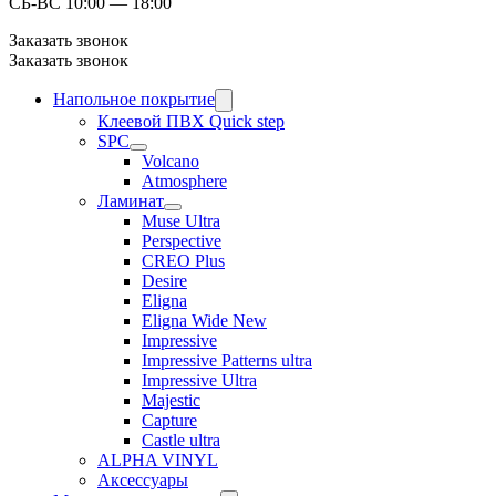
СБ-ВС 10:00 — 18:00
Заказать звонок
Заказать звонок
Напольное покрытие
Клеевой ПВХ Quick step
SPC
Volcano
Atmosphere
Ламинат
Muse Ultra
Perspective
CREO Plus
Desire
Eligna
Eligna Wide New
Impressive
Impressive Patterns ultra
Impressive Ultra
Majestic
Capture
Castle ultra
ALPHA VINYL
Аксессуары