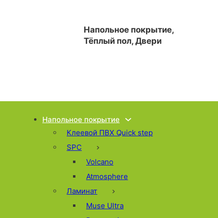
Напольное покрытие,
Тёплый пол, Двери
Напольное покрытие
Клеевой ПВХ Quick step
SPC
Volcano
Atmosphere
Ламинат
Muse Ultra