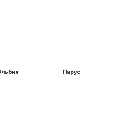
Ольбия
Парус