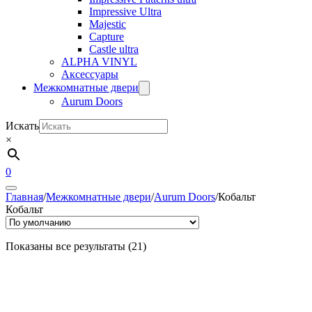
Impressive Ultra
Majestic
Capture
Castle ultra
ALPHA VINYL
Аксессуары
Межкомнатные двери
Aurum Doors
Искать
×
0
Главная
/
Межкомнатные двери
/
Aurum Doors
/
Кобальт
Кобальт
Показаны все результаты (21)