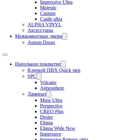
Impressive Ultra
Majestic
Capture
Castle ultra
ALPHA VINYL
Аксессуары
Межкомнатные двери
Aurum Doors
Напольное покрытие
Клеевой ПВХ Quick step
SPC
Volcano
Atmosphere
Ламинат
Muse Ultra
Perspective
CREO Plus
Desire
Eligna
Eligna Wide New
Impressive
Impressive Patterns ultra