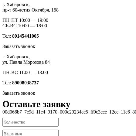
г. Хабаровск,
Дуб
пр-т 60-летия Октября, 158
безмятежный
натуральный
ПН-ПТ 10:00 — 19:00
светлый
СБ-ВС 10:00 — 18:00
Тел:
89145441005
Заказать звонок
г. Хабаровск,
ул. Павла Морозова 84
ПН-ВС 11:00 — 18:00
Тел:
89098038737
Заказать звонок
Оставьте заявку
00d066b7_7e9d_11e4_9170_000c29234ec5_ff0c3cce_12cc_11e6_8