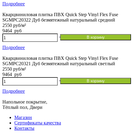
SGMPC20324
Кварцвиниловая
Подробнее
Коричневый
плитка
осенний
ПВХ
Кварцвиниловая плитка ПВХ Quick Step Vinyl Flex Fuse
дуб
Quick
SGMPC20322 Дуб безмятежный натуральный средний
Step
2550 руб/м²
Vinyl
9464
руб
Flex
Количество
В корзину
Fuse
товара
SGMPC20323
Кварцвиниловая
Подробнее
Дуб
плитка
осенний
ПВХ
Кварцвиниловая плитка ПВХ Quick Step Vinyl Flex Fuse
медовый
Quick
SGMPC20321 Дуб безмятежный натуральный светлый
Step
2550 руб/м²
Vinyl
9464
руб
Flex
Количество
В корзину
Fuse
товара
SGMPC20322
Кварцвиниловая
Подробнее
Дуб
плитка
безмятежный
ПВХ
Напольное покрытие,
натуральный
Quick
Тёплый пол, Двери
средний
Step
Vinyl
Магазин
Flex
Сертификаты качества
Fuse
Контакты
SGMPC20321