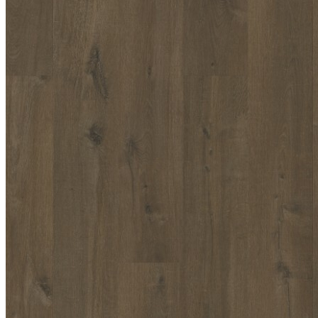
Quick
Step
Vinyl
Flex
Fuse
SGMPC20320
Дуб
льняной
натуральный