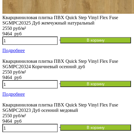
Кварцвиниловая плитка ПВХ Quick Step Vinyl Flex Fuse
SGMPC20325 Дуб жемчужный натуральный
2550 руб/м²
9464
руб
Количество
В корзину
товара
Кварцвиниловая
Подробнее
плитка
ПВХ
Кварцвиниловая плитка ПВХ Quick Step Vinyl Flex Fuse
Quick
SGMPC20324 Коричневый осенний дуб
Step
2550 руб/м²
Vinyl
9464
руб
Flex
Количество
В корзину
Fuse
товара
SGMPC20325
Кварцвиниловая
Подробнее
Дуб
плитка
жемчужный
ПВХ
Кварцвиниловая плитка ПВХ Quick Step Vinyl Flex Fuse
натуральный
Quick
SGMPC20323 Дуб осенний медовый
Step
2550 руб/м²
Vinyl
9464
руб
Flex
Количество
В корзину
Fuse
товара