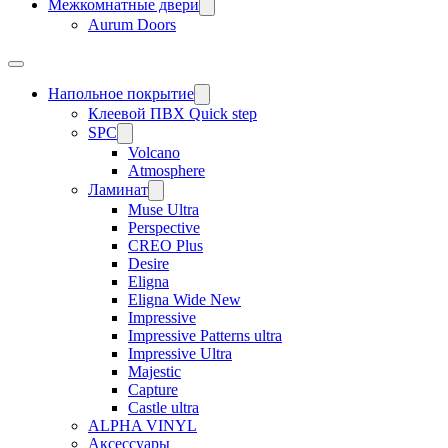
Межкомнатные двери
Aurum Doors
Напольное покрытие
Клеевой ПВХ Quick step
SPC
Volcano
Atmosphere
Ламинат
Muse Ultra
Perspective
CREO Plus
Desire
Eligna
Eligna Wide New
Impressive
Impressive Patterns ultra
Impressive Ultra
Majestic
Capture
Castle ultra
ALPHA VINYL
Аксессуары