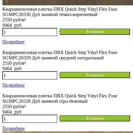
Кварцвиниловая плитка ПВХ Quick Step Vinyl Flex Fuse
SGMPC20330 Дуб льняной темно-коричневый
2550 руб/м²
9464
руб
Количество
В корзину
товара
Кварцвиниловая
Подробнее
плитка
ПВХ
Кварцвиниловая плитка ПВХ Quick Step Vinyl Flex Fuse
Quick
SGMPC20329 Дуб льняной средний натуральный
Step
2550 руб/м²
Vinyl
9464
руб
Flex
Количество
В корзину
Fuse
товара
SGMPC20330
Кварцвиниловая
Подробнее
Дуб
плитка
льняной
ПВХ
Кварцвиниловая плитка ПВХ Quick Step Vinyl Flex Fuse
темно-
Quick
SGMPC20328 Дуб льняной серо-бежевый
коричневый
Step
2550 руб/м²
Vinyl
9464
руб
Flex
Количество
В корзину
Fuse
товара
SGMPC20329
Кварцвиниловая
Подробнее
Дуб
плитка