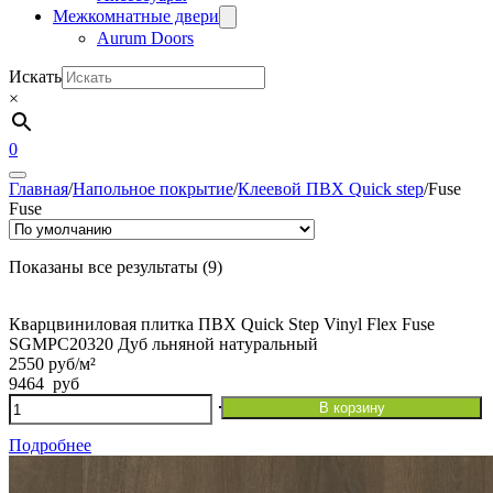
Межкомнатные двери
Aurum Doors
Искать
×
0
Главная
/
Напольное покрытие
/
Клеевой ПВХ Quick step
/
Fuse
Fuse
Показаны все результаты (9)
Кварцвиниловая плитка ПВХ Quick Step Vinyl Flex Fuse
SGMPC20320 Дуб льняной натуральный
2550 руб/м²
9464
руб
Количество
В корзину
товара
Кварцвиниловая
Подробнее
плитка
ПВХ