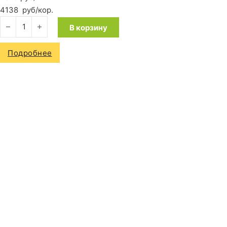
4138
руб
/кор.
Количество товара Ламинат Quick-Step Impressive IM1859 Б
В корзину
Подробнее