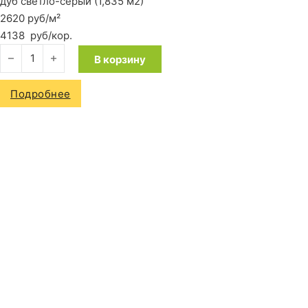
дуб светло-серый (1,835 м2)
2620 руб/м²
4138
руб
/кор.
Количество товара Ламинат Quick-Step Impressive IM1861 Р
В корзину
Подробнее