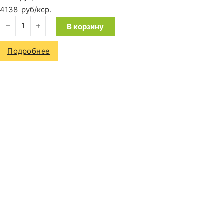
4138
руб
/кор.
Количество товара Ламинат Quick-Step Impressive IM 4663 
В корзину
Подробнее