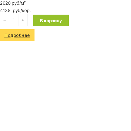
2620 руб/м²
4138
руб
/кор.
Количество товара Ламинат Quick-Step Impressive IM1853 Ду
В корзину
Подробнее