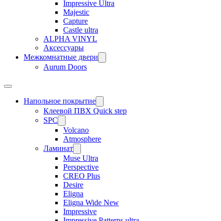
Impressive Ultra
Majestic
Capture
Castle ultra
ALPHA VINYL
Аксессуары
Межкомнатные двери
Aurum Doors
Напольное покрытие
Клеевой ПВХ Quick step
SPC
Volcano
Atmosphere
Ламинат
Muse Ultra
Perspective
CREO Plus
Desire
Eligna
Eligna Wide New
Impressive
Impressive Patterns ultra