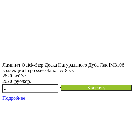
Ламинат Quick-Step Доска Натурального Дуба Лак IM3106
коллекция Impressive 32 класс 8 мм
2620 руб/м²
2620
руб
/кор.
Количество
В корзину
товара
Ламинат
Подробнее
Quick-
Step
Доска
Натурального
Дуба
Лак