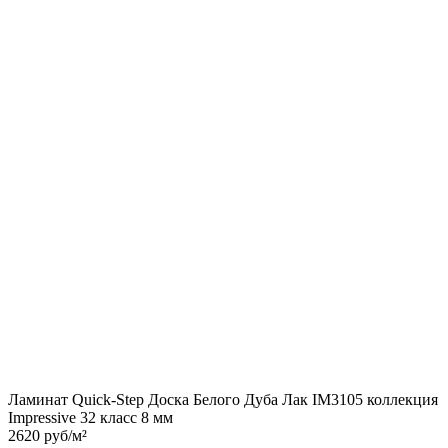
IM3106
коллекция
Impressive
32
класс
8
мм
Ламинат Quick-Step Доска Белого Дуба Лак IM3105 коллекция
Impressive 32 класс 8 мм
2620 руб/м²