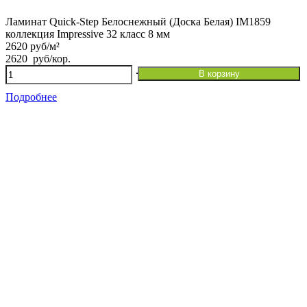
Ламинат Quick-Step Белоснежный (Доска Белая) IM1859
коллекция Impressive 32 класс 8 мм
2620 руб/м²
2620
руб
/кор.
Количество
В корзину
товара
Ламинат
Подробнее
Quick-
Step
Белоснежный
(Доска
Белая)
IM1859
коллекция
Impressive
32
класс
8
мм