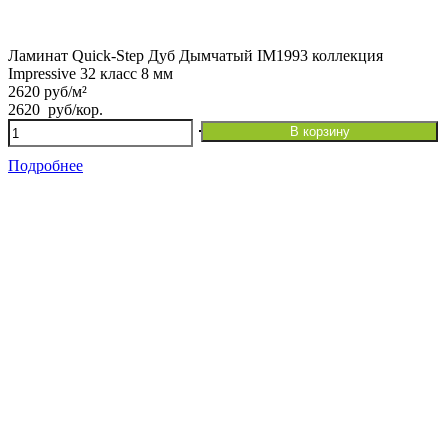
Ламинат Quick-Step Дуб Дымчатый IM1993 коллекция
Impressive 32 класс 8 мм
2620 руб/м²
2620
руб
/кор.
Количество
В корзину
товара
Ламинат
Подробнее
Quick-
Step
Дуб
Дымчатый
IM1993
коллекция
Impressive
32
класс
8
мм