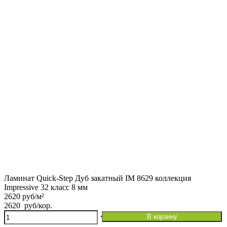
32
класс
8
мм
Ламинат Quick-Step Дуб закатный IM 8629 коллекция
Impressive 32 класс 8 мм
2620 руб/м²
2620
руб
/кор.
Количество
В корзину
товара