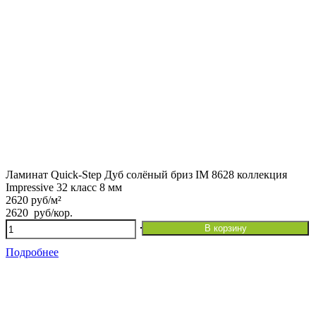
Ламинат Quick-Step Дуб солёный бриз IM 8628 коллекция
Impressive 32 класс 8 мм
2620 руб/м²
2620
руб
/кор.
Количество
В корзину
товара
Ламинат
Подробнее
Quick-
Step
Дуб
солёный
бриз