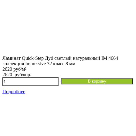
Ламинат Quick-Step Дуб светлый натуральный IM 4664
коллекция Impressive 32 класс 8 мм
2620 руб/м²
2620
руб
/кор.
Количество
В корзину
товара
Ламинат
Подробнее
Quick-
Step
Дуб
светлый
натуральный
IM
4664
коллекция