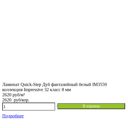
мм
Ламинат Quick-Step Дуб фантазийный белый IM3559
коллекция Impressive 32 класс 8 мм
2620 руб/м²
2620
руб
/кор.
Количество
В корзину
товара
Ламинат
Подробнее
Quick-
Step