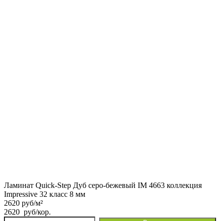
Impressive
32
класс
8
мм
Ламинат Quick-Step Дуб серо-бежевый IM 4663 коллекция
Impressive 32 класс 8 мм
2620 руб/м²
2620
руб
/кор.
Количество