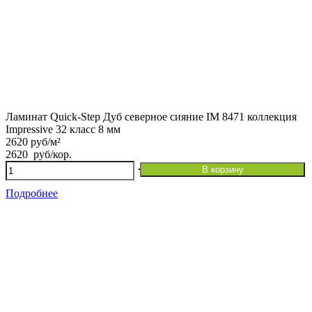
Ламинат Quick-Step Дуб северное сияние IM 8471 коллекция
Impressive 32 класс 8 мм
2620 руб/м²
2620
руб
/кор.
Количество
В корзину
товара
Ламинат
Подробнее
Quick-
Step
Дуб
северное
сияние
IM
8471
коллекция
Impressive