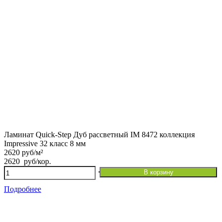
Ламинат Quick-Step Дуб рассветный IM 8472 коллекция
Impressive 32 класс 8 мм
2620 руб/м²
2620
руб
/кор.
Количество
В корзину
товара
Ламинат
Подробнее
Quick-
Step
Дуб