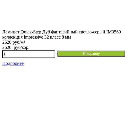
Ламинат Quick-Step Дуб фантазийный светло-серый IM3560
коллекция Impressive 32 класс 8 мм
2620 руб/м²
2620
руб
/кор.
Количество
В корзину
товара
Ламинат
Подробнее
Quick-
Step
Дуб
фантазийный
светло-
серый
IM3560
коллекция
Impressive
32
класс
8