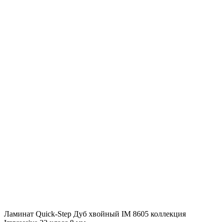
IM
8628
коллекция
Impressive
32
класс
8
мм
Ламинат Quick-Step Дуб хвойный IM 8605 коллекция