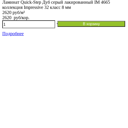
Ламинат Quick-Step Дуб серый лакированный IM 4665
коллекция Impressive 32 класс 8 мм
2620 руб/м²
2620
руб
/кор.
Количество
В корзину
товара
Ламинат
Подробнее
Quick-
Step
Дуб
серый
лакированный
IM
4665
коллекция
Impressive
32
класс
8
мм