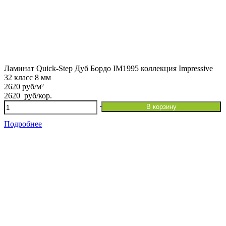
Ламинат Quick-Step Дуб Бордо IM1995 коллекция Impressive
32 класс 8 мм
2620 руб/м²
2620
руб
/кор.
Количество
В корзину
товара
Ламинат
Подробнее
Quick-
Step
Дуб
Бордо
IM1995
коллекция
Impressive
32
класс
8
мм