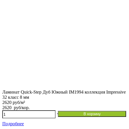
Ламинат Quick-Step Дуб Южный IM1994 коллекция Impressive
32 класс 8 мм
2620 руб/м²
2620
руб
/кор.
Количество
В корзину
товара
Ламинат
Подробнее
Quick-