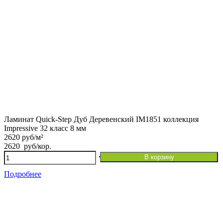
Ламинат Quick-Step Дуб Деревенский IM1851 коллекция
Impressive 32 класс 8 мм
2620 руб/м²
2620
руб
/кор.
Количество
В корзину
товара
Ламинат
Подробнее
Quick-
Step
Дуб
Деревенский
IM1851