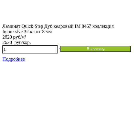
Ламинат Quick-Step Дуб кедровый IM 8467 коллекция
Impressive 32 класс 8 мм
2620 руб/м²
2620
руб
/кор.
Количество
В корзину
товара
Ламинат
Подробнее
Quick-
Step
Дуб
кедровый
IM
8467
коллекция
Impressive
32
класс
8
мм