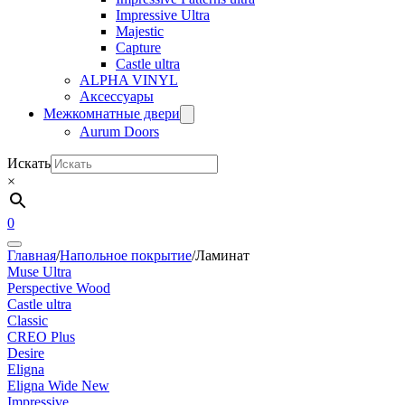
Impressive Ultra
Majestic
Capture
Castle ultra
ALPHA VINYL
Аксессуары
Межкомнатные двери
Aurum Doors
Искать
×
0
Главная
/
Напольное покрытие
/
Ламинат
Muse Ultra
Perspective Wood
Castle ultra
Classic
CREO Plus
Desire
Eligna
Eligna Wide New
Impressive