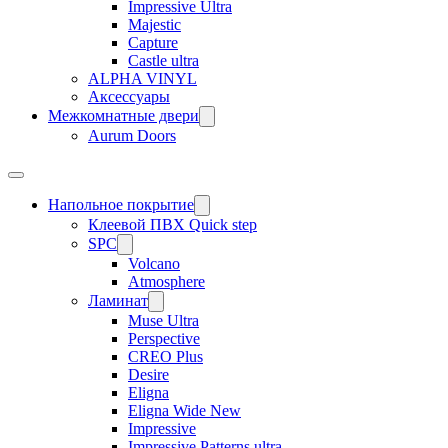
Impressive Ultra
Majestic
Capture
Castle ultra
ALPHA VINYL
Аксессуары
Межкомнатные двери
Aurum Doors
Напольное покрытие
Клеевой ПВХ Quick step
SPC
Volcano
Atmosphere
Ламинат
Muse Ultra
Perspective
CREO Plus
Desire
Eligna
Eligna Wide New
Impressive
Impressive Patterns ultra