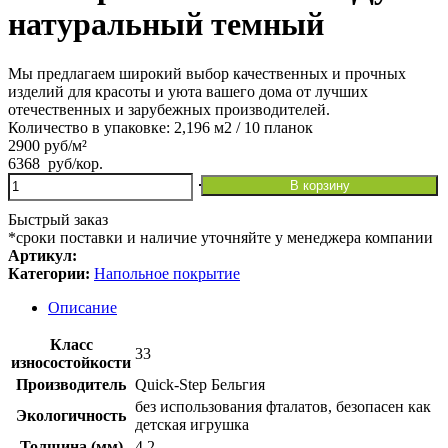
натуральный темный
Мы предлагаем широкий выбор качественных и прочных
изделий для красоты и уюта вашего дома от лучших
отечественных и зарубежных производителей.
Количество в упаковке: 2,196 м2 / 10 планок
2900 руб/м²
6368
руб
/кор.
Количество
В корзину
товара
Виниловая
Быстрый заказ
плитка
*сроки поставки и наличие уточняйте у менеджера компании
Quick
Артикул:
Step
Категории:
Напольное покрытие
Atmosphere
ASPC20247
Описание
Дуб
натуральный
Класс
33
темный
износостойкости
Производитель
Quick-Step Бельгия
без использования фталатов, безопасен как
Экологичность
детская игрушка
Толщина (мм)
4,2