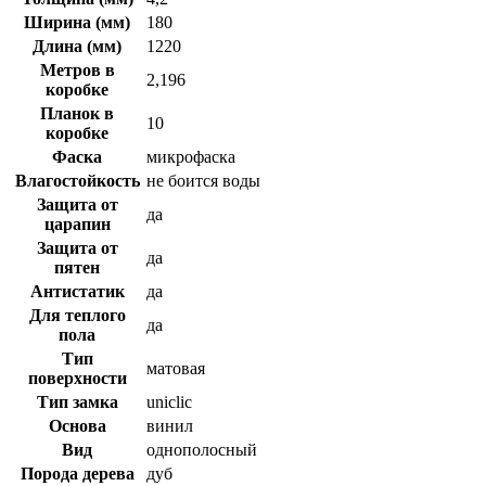
Ширина (мм)
180
Длина (мм)
1220
Метров в
2,196
коробке
Планок в
10
коробке
Фаска
микрофаска
Влагостойкость
не боится воды
Защита от
да
царапин
Защита от
да
пятен
Антистатик
да
Для теплого
да
пола
Тип
матовая
поверхности
Тип замка
uniclic
Основа
винил
Вид
однополосный
Порода дерева
дуб