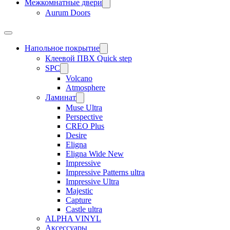
Межкомнатные двери
Aurum Doors
Напольное покрытие
Клеевой ПВХ Quick step
SPC
Volcano
Atmosphere
Ламинат
Muse Ultra
Perspective
CREO Plus
Desire
Eligna
Eligna Wide New
Impressive
Impressive Patterns ultra
Impressive Ultra
Majestic
Capture
Castle ultra
ALPHA VINYL
Аксессуары