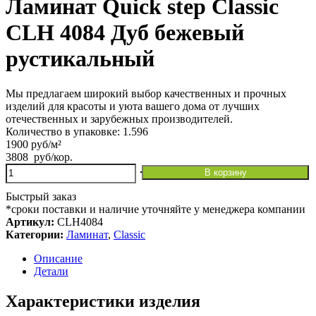
Ламинат Quick step Classic
CLH 4084 Дуб бежевый
рустикальный
Мы предлагаем широкий выбор качественных и прочных
изделий для красоты и уюта вашего дома от лучших
отечественных и зарубежных производителей.
Количество в упаковке: 1.596
1900 руб/м²
3808
руб
/кор.
Количество
В корзину
товара
Ламинат
Быстрый заказ
Quick
*сроки поставки и наличие уточняйте у менеджера компании
step
Артикул:
CLH4084
Classic
Категории:
Ламинат
,
Classic
CLH
4084
Описание
Дуб
Детали
бежевый
рустикальный
Характеристики изделия