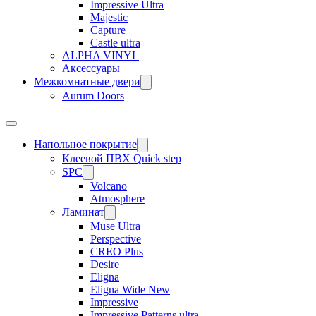
Impressive Ultra
Majestic
Capture
Castle ultra
ALPHA VINYL
Аксессуары
Межкомнатные двери
Aurum Doors
Напольное покрытие
Клеевой ПВХ Quick step
SPC
Volcano
Atmosphere
Ламинат
Muse Ultra
Perspective
CREO Plus
Desire
Eligna
Eligna Wide New
Impressive
Impressive Patterns ultra