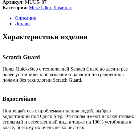
Step
Артикул:
MUU5487
MUSE
Категории:
Muse Ultra
,
Ламинат
ULTRA
MUU
Описание
5487
Детали
Известняк
(1.426)
Характеристики изделия
Scratch Guard
Полы Quick-Step с технологией Scratch Guard до десяти раз
более устойчивы к образованию царапин по сравнению с
полами без технологии Scratch Guard.
Водостойкое
Попрощайтесь с проблемами залива водой, выбрав
водостойкий пол Quick-Step. Эти полы имеют исключительно
стильный и естественный вид, а также на 100% устойчивы к
влаге, поэтому их очень легко чистить!