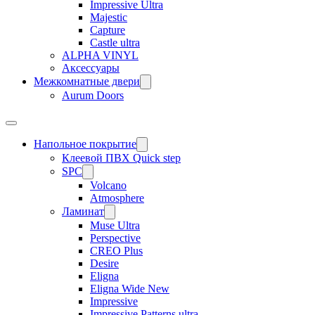
Impressive Ultra
Majestic
Capture
Castle ultra
ALPHA VINYL
Аксессуары
Межкомнатные двери
Aurum Doors
Напольное покрытие
Клеевой ПВХ Quick step
SPC
Volcano
Atmosphere
Ламинат
Muse Ultra
Perspective
CREO Plus
Desire
Eligna
Eligna Wide New
Impressive
Impressive Patterns ultra