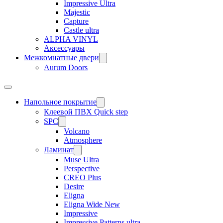
Impressive Ultra
Majestic
Capture
Castle ultra
ALPHA VINYL
Аксессуары
Межкомнатные двери
Aurum Doors
Напольное покрытие
Клеевой ПВХ Quick step
SPC
Volcano
Atmosphere
Ламинат
Muse Ultra
Perspective
CREO Plus
Desire
Eligna
Eligna Wide New
Impressive
Impressive Patterns ultra