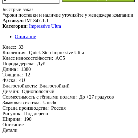
товара
Ламинат
Быстрый заказ
Quick
*сроки поставки и наличие уточняйте у менеджера компании
Step
Артикул:
IM1847-1-1
Impressive
Категории:
Impressive Ultra
Ultra
IMU8469
Описание
Дуб
Класс:
33
гранитный
Коллекция:
Quick Step Impressive Ultra
1380хх12
Класс износостойкости:
AC5
мм
Порода дерева:
Дуб
Длина :
1380
Толщина:
12
Фаска:
4U
Влагостойкость:
Влагостойкий
Дизайн:
Однополосный
Совместимость с тёплыми полами:
До +27 градусов
Замковая система:
Uniclic
Страна производства:
Россия
Рисунок:
Под дерево
Ширина:
190
Описание
Детали