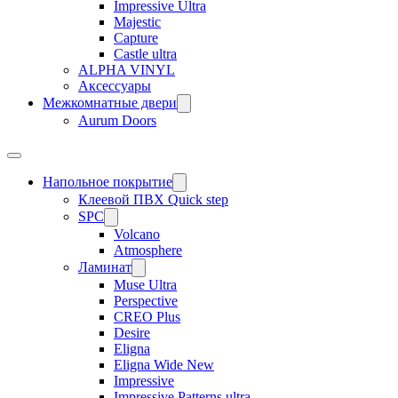
Impressive Ultra
Majestic
Capture
Castle ultra
ALPHA VINYL
Аксессуары
Межкомнатные двери
Aurum Doors
Напольное покрытие
Клеевой ПВХ Quick step
SPC
Volcano
Atmosphere
Ламинат
Muse Ultra
Perspective
CREO Plus
Desire
Eligna
Eligna Wide New
Impressive
Impressive Patterns ultra