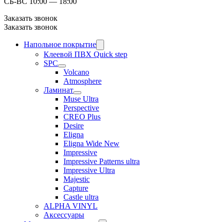
СБ-ВС 10:00 — 18:00
Заказать звонок
Заказать звонок
Напольное покрытие
Клеевой ПВХ Quick step
SPC
Volcano
Atmosphere
Ламинат
Muse Ultra
Perspective
CREO Plus
Desire
Eligna
Eligna Wide New
Impressive
Impressive Patterns ultra
Impressive Ultra
Majestic
Capture
Castle ultra
ALPHA VINYL
Аксессуары