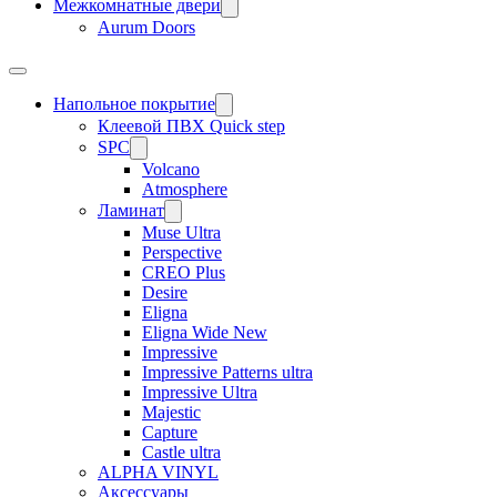
Межкомнатные двери
Aurum Doors
Напольное покрытие
Клеевой ПВХ Quick step
SPC
Volcano
Atmosphere
Ламинат
Muse Ultra
Perspective
CREO Plus
Desire
Eligna
Eligna Wide New
Impressive
Impressive Patterns ultra
Impressive Ultra
Majestic
Capture
Castle ultra
ALPHA VINYL
Аксессуары