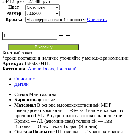
Диапазон
24412
руб
–
27588
руб
цен:
Цвет
24412
Размер
руб
Кромка
Очистить
–
27588
руб
Количество
товара
Pd
В корзину
4
Быстрый заказ
Палладий
*сроки поставки и наличие уточняйте у менеджера компании
Артикул:
1fd0d3a0411a
Категории:
Aurum Doors
,
Палладий
Описание
Детали
Стиль
Минимализм
Каркасно
-щитовые
Материал
В основе высококачественный MDF
швейцарской компании — «Swiss Krono» и каркас из
прочного LVL. Внутри полотна сотовое наполнение.
Кромка — AL (алюминиевая) толщиной — 1мм.
Вставка — Орех Пекан Toppan (Япония)
ОтделкаПокрытие
ПП пленка — Эмалит, компания