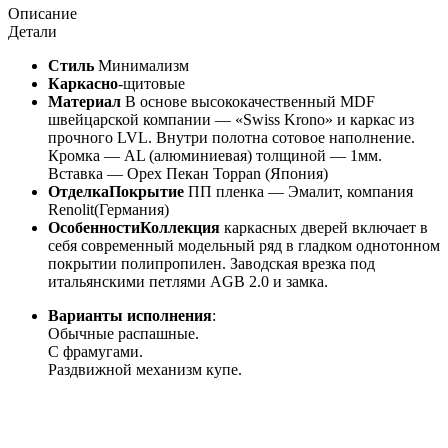
Описание
Детали
Стиль
Минимализм
Каркасно
-щитовые
Материал
В основе высококачественный MDF
швейцарской компании — «Swiss Krono» и каркас из
прочного LVL. Внутри полотна сотовое наполнение.
Кромка — AL (алюминиевая) толщиной — 1мм.
Вставка — Орех Пекан Toppan (Япония)
ОтделкаПокрытие
ПП пленка — Эмалит, компания
Renolit(Германия)
ОсобенностиКоллекция
каркасных дверей включает в
себя современный модельный ряд в гладком однотонном
покрытии полипропилен. Заводская врезка под
итальянскими петлями AGB 2.0 и замка.
Варианты исполнения
:
Обычные распашные.
С фрамугами.
Раздвижной механизм купе.