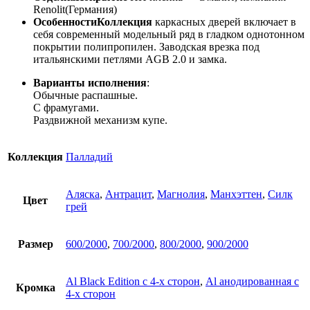
Renolit(Германия)
ОсобенностиКоллекция
каркасных дверей включает в
себя современный модельный ряд в гладком однотонном
покрытии полипропилен. Заводская врезка под
итальянскими петлями AGB 2.0 и замка.
Варианты исполнения
:
Обычные распашные.
С фрамугами.
Раздвижной механизм купе.
Коллекция
Палладий
Аляска
,
Антрацит
,
Магнолия
,
Манхэттен
,
Силк
Цвет
грей
Размер
600/2000
,
700/2000
,
800/2000
,
900/2000
Al Black Edition с 4-х сторон
,
Al анодированная с
Кромка
4-х сторон