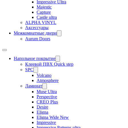
Impressive Ultra
Majestic
Capture
Castle ultra
ALPHA VINYL
Аксессуары
Межкомнатные двери
Aurum Doors
Напольное покрытие
Клеевой ПВХ Quick step
SPC
Volcano
Atmosphere
Ламинат
Muse Ultra
Perspective
CREO Plus
Desire
Eligna
Eligna Wide New
Impressive
Impressive Patterns ultra