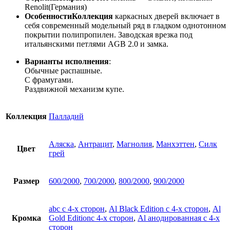
Renolit(Германия)
ОсобенностиКоллекция
каркасных дверей включает в
себя современный модельный ряд в гладком однотонном
покрытии полипропилен. Заводская врезка под
итальянскими петлями AGB 2.0 и замка.
Варианты исполнения
:
Обычные распашные.
С фрамугами.
Раздвижной механизм купе.
Коллекция
Палладий
Аляска
,
Антрацит
,
Магнолия
,
Манхэттен
,
Силк
Цвет
грей
Размер
600/2000
,
700/2000
,
800/2000
,
900/2000
abc с 4-х сторон
,
Al Black Edition с 4-х сторон
,
Al
Кромка
Gold Editionс 4-х сторон
,
Al анодированная с 4-х
сторон