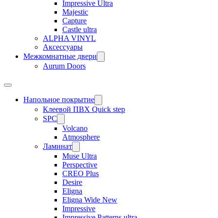
Impressive Ultra
Majestic
Capture
Castle ultra
ALPHA VINYL
Аксессуары
Межкомнатные двери
Aurum Doors
Напольное покрытие
Клеевой ПВХ Quick step
SPC
Volcano
Atmosphere
Ламинат
Muse Ultra
Perspective
CREO Plus
Desire
Eligna
Eligna Wide New
Impressive
Impressive Patterns ultra