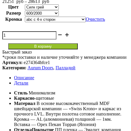
Диапазон
21251
руб
–
28613
руб
цен:
Цвет
21251
Размер
руб
Кромка
Очистить
–
28613
руб
Количество
товара
Pd
В корзину
7
Быстрый заказ
Палладий
*сроки поставки и наличие уточняйте у менеджера компании
Артикул:
e274364bfce1
Категории:
Aurum Doors
,
Палладий
Описание
Детали
Стиль
Минимализм
Каркасно
-щитовые
Материал
В основе высококачественный MDF
швейцарской компании — «Swiss Krono» и каркас из
прочного LVL. Внутри полотна сотовое наполнение.
Кромка — AL (алюминиевая) толщиной — 1мм.
Вставка — Орех Пекан Toppan (Япония)
ОтделкаПокрытие
ПП пленка — Эмалит, компания