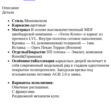
Описание
Детали
Стиль
Минимализм
Каркасно
-щитовые
Материал
В основе высококачественный MDF
швейцарской компании — «Swiss Krono» и каркас из
прочного LVL. Внутри полотна сотовое наполнение.
Кромка — AL (алюминиевая) толщиной — 1мм.
Вставка — Орех Пекан Toppan (Япония)
ОтделкаПокрытие
ПП пленка — Эмалит, компания
Renolit(Германия)
ОсобенностиКоллекция
каркасных дверей включает в
себя современный модельный ряд в гладком однотонном
покрытии полипропилен. Заводская врезка под
итальянскими петлями AGB 2.0 и замка.
Варианты исполнения
:
Обычные распашные.
С фрамугами.
Раздвижной механизм купе.