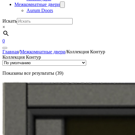
Межкомнатные двери
Aurum Doors
Искать
×
0
Главная
/
Межкомнатные двери
/
Коллекция Контур
Коллекция Контур
Показаны все результаты (39)