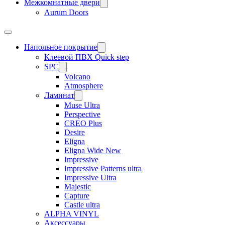
Межкомнатные двери
Aurum Doors
Напольное покрытие
Клеевой ПВХ Quick step
SPC
Volcano
Atmosphere
Ламинат
Muse Ultra
Perspective
CREO Plus
Desire
Eligna
Eligna Wide New
Impressive
Impressive Patterns ultra
Impressive Ultra
Majestic
Capture
Castle ultra
ALPHA VINYL
Аксессуары