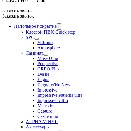
СБ-ВС 10:00 — 18:00
Заказать звонок
Заказать звонок
Напольное покрытие
Клеевой ПВХ Quick step
SPC
Volcano
Atmosphere
Ламинат
Muse Ultra
Perspective
CREO Plus
Desire
Eligna
Eligna Wide New
Impressive
Impressive Patterns ultra
Impressive Ultra
Majestic
Capture
Castle ultra
ALPHA VINYL
Аксессуары